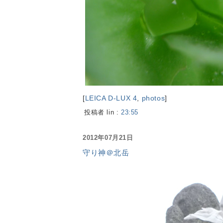
[
LEICA D-LUX 4
,
photos
]
投稿者 lin :
23:55
2012年07月21日
守り神＠北岳