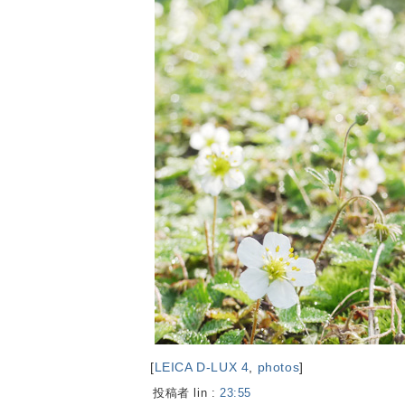
[
LEICA D-LUX 4
,
photos
]
投稿者 lin :
23:55