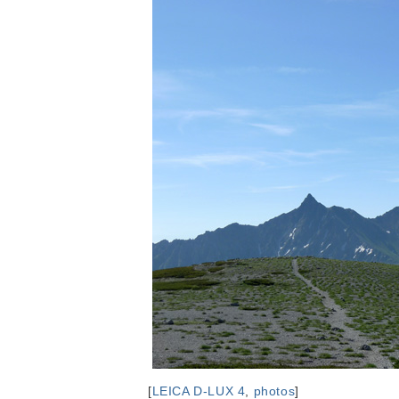
[
LEICA D-LUX 4
,
photos
]