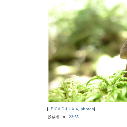
[
LEICA D-LUX 4
,
photos
]
投稿者 lin :
23:55