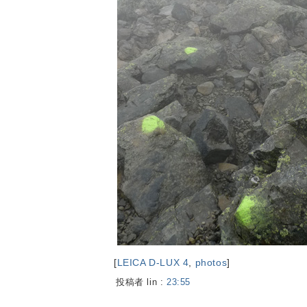
[
LEICA D-LUX 4
,
photos
]
投稿者 lin :
23:55