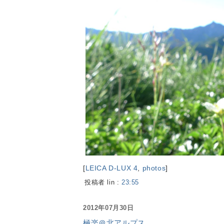
[
LEICA D-LUX 4
,
photos
]
投稿者 lin :
23:55
2012年07月30日
極楽＠北アルプス