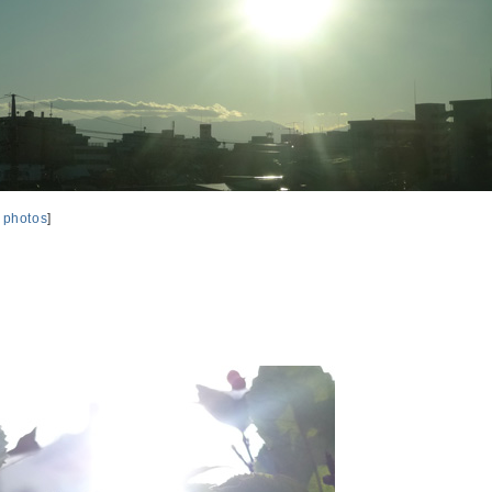
,
photos
]