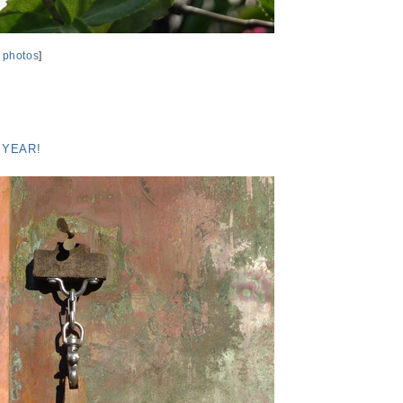
,
photos
]
 YEAR!