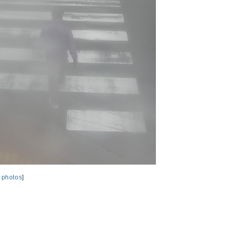
,
photos
]