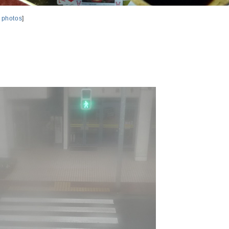
,
photos
]