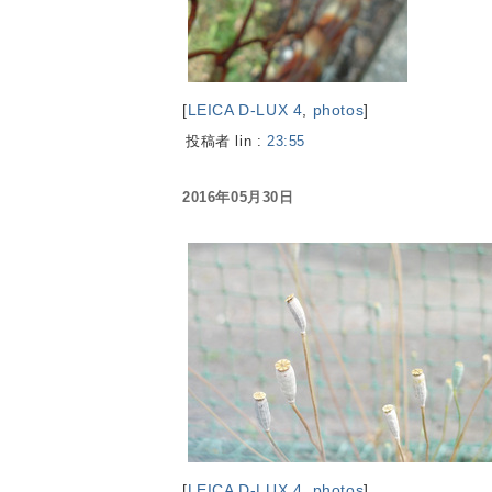
[
LEICA D-LUX 4
,
photos
]
投稿者 lin :
23:55
2016年05月30日
[
LEICA D-LUX 4
,
photos
]