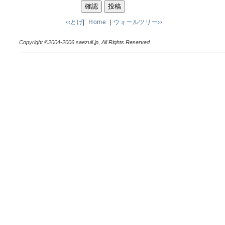
‹‹とげ
|
Home
|
ウォールツリー››
Copyright ©2004-2006 saezuli.jp, All Rights Reserved.