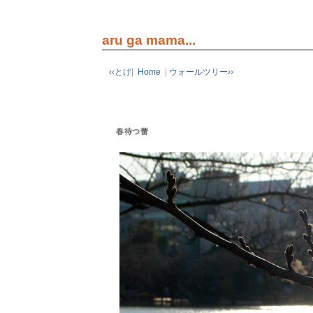
aru ga mama...
‹‹とげ
|
Home
|
ウォールツリー››
春待つ蕾