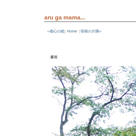
aru ga mama...
‹‹都心の鏡
|
Home
|
喧噪の片隅››
霧雨