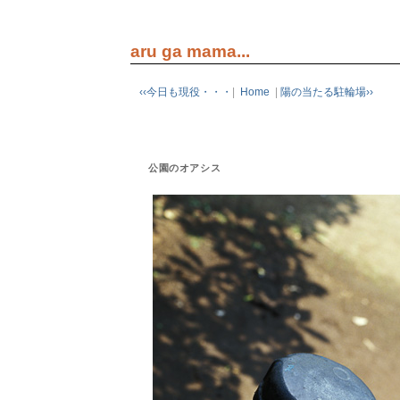
aru ga mama...
‹‹今日も現役・・・
|
Home
|
陽の当たる駐輪場››
公園のオアシス