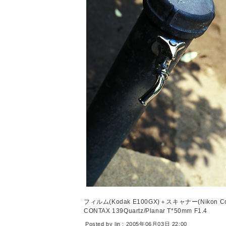
フィルム(Kodak E100GX)＋スキャナー(Nikon Coo
CONTAX 139Quartz/Planar T*50mm F1.4
Posted by lin : 2005年06月03日 22:00